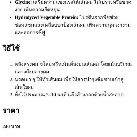
Glycine:
เสริมความแข็งแรงให้เส้นผม ไม่เปราะหรือขาด
ง่าย เพิ่มความยืดหยุ่น
Hydrolyzed Vegetable Protein:
โปรตีนจากพืชช่วย
ซ่อมแซมและเคลือบปกป้องเส้นผม เพิ่มความนุ่ม เงางาม
และลดการชี้ฟู
วิธีใช้
หลังสระผม ชโลมทรีทเม้นท์ลงบนเส้นผม โดยเน้นบริเวณ
กลางถึงปลายผม
นวดเบา ๆ ให้ทั่วเส้นผม เพื่อให้สารบำรุงซึมซาบเข้าสู่
เส้นใยผม
ทิ้งไว้ประมาณ 5–10 นาที แล้วล้างออกด้วยน้ำสะอาด
ราคา
240 บาท