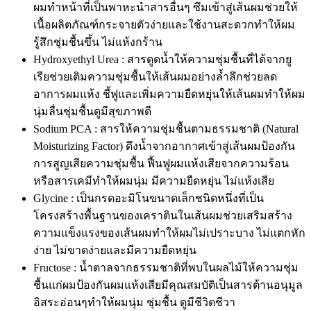
ผมทำหน้าที่เป็นพาหะนำสารอื่นๆ ซึมเข้าสู่เส้นผมช่วยให้
เนื้อผลิตภัณฑ์กระจายตัวง่ายและใช้งานสะดวกทำให้ผม
รู้สึกชุ่มชื้นขึ้น ไม่แห้งกร้าน
Hydroxyethyl Urea : สารดูดน้ำให้ความชุ่มชื้นที่ได้จากยู
เรียช่วยเติมความชุ่มชื้นให้เส้นผมอย่างล้ำลึกช่วยลด
อาการผมแห้ง ชี้ฟูและเพิ่มความยืดหยุ่นให้เส้นผมทำให้ผม
นุ่มลื่นชุ่มชื้นดูมีสุขภาพดี
Sodium PCA : สารให้ความชุ่มชื้นตามธรรมชาติ (Natural
Moisturizing Factor) ดึงน้ำจากอากาศเข้าสู่เส้นผมป้องกัน
การสูญเสียความชุ่มชื้น ฟื้นฟูผมแห้งเสียจากความร้อน
หรือสารเคมีทำให้ผมนุ่ม มีความยืดหยุ่น ไม่แห้งเสีย
Glycine : เป็นกรดอะมิโนขนาดเล็กชนิดหนึ่งที่เป็น
โครงสร้างพื้นฐานของเคราตินในเส้นผมช่วยเสริมสร้าง
ความแข็งแรงของเส้นผมทำให้ผมไม่เปราะบาง ไม่แตกหัก
ง่าย ไม่ขาดง่ายและมีความยืดหยุ่น
Fructose : น้ำตาลจากธรรมชาติที่พบในผลไม้ให้ความชุ่ม
ชื้นแก่ผมป้องกันผมแห้งเสียมีคุณสมบัติเป็นสารต้านอนุมูล
อิสระอ่อนๆทำให้ผมนุ่ม ชุ่มชื้น ดูมีชีวิตชีวา