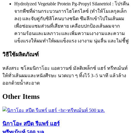
Hydrolyzed Vegetable Protein Pg-Propyl Silanetriol : โปรตีน
จากพืชที่ผ่านกระบวนการไฮโดรไลซ์ (ทำให้โมเลกุลเล็ก
ลง) และจับคู่กับซิลิโคนบางชนิด ซึมลึกเข้าไปในเส้นผม
เพื่อซ่อมแซมส่วนที่เสียหาย เคลือบปกป้องเส้นผมจาก
ความร้อนและมลภาวะและเพิ่มความเงางามและความ
แข็งแรงให้ผมทำให้ผมแข็งแรง เงางาม นุ่มลื่น และไม่ชี้ฟู
วิธีใช้ผลิตภัณฑ์
หลังสระ ชโลมนิกาโอะ แอดวานซ์ มัลติเพล็กซ์ แฮร์ ทรีทเม้นท์
ให้ทั่วเส้นผมและหนังศีรษะ นวดเบา ๆ ทิ้งไว้ 3–5 นาที แล้วล้าง
ออกด้วยน้ำสะอาด
Other Items
นิกาโอะ สปีด รีแพร์ แฮร์
ทรีทเม้นท์ 500 มล.