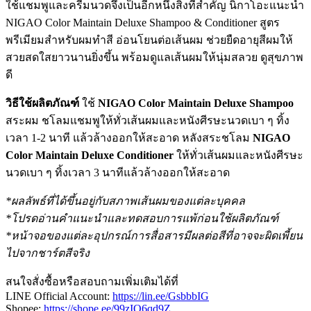
ใช้แชมพูและครีมนวดจึงเป็นอีกหนึ่งสิ่งที่สำคัญ นิกาโอะแนะนำ
NIGAO Color Maintain Deluxe Shampoo & Conditioner สูตร
พรีเมียมสำหรับผมทำสี อ่อนโยนต่อเส้นผม ช่วยยืดอายุสีผมให้
สวยสดใสยาวนานยิ่งขึ้น พร้อมดูแลเส้นผมให้นุ่มสลวย ดูสุขภาพ
ดี
วิธีใช้ผลิตภัณฑ์
ใช้
NIGAO Color Maintain Deluxe Shampoo
สระผม ชโลมแชมพูให้ทั่วเส้นผมและหนังศีรษะนวดเบา ๆ ทิ้ง
เวลา 1-2 นาที แล้วล้างออกให้สะอาด หลังสระชโลม
NIGAO
Color Maintain Deluxe Conditioner
ให้ทั่วเส้นผมและหนังศีรษะ
นวดเบา ๆ ทิ้งเวลา 3 นาทีแล้วล้างออกให้สะอาด
*ผลลัพธ์ที่ได้ขึ้นอยู่กับสภาพเส้นผมของแต่ละบุคคล
*โปรดอ่านคำแนะนำและทดสอบการแพ้ก่อนใช้ผลิตภัณฑ์
*หน้าจอของแต่ละอุปกรณ์การสื่อสารมีผลต่อสีที่อาจจะผิดเพี้ยน
ไปจากชาร์ตสีจริง
สนใจสั่งซื้อหรือสอบถามเพิ่มเติมได้ที่
LINE Official Account:
https://lin.ee/GsbbbIG
Shopee:
https://shope.ee/99zIO6qd9Z