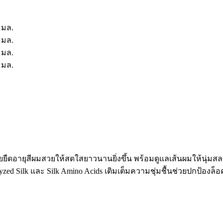
วยยืดอายุสีผมสวยให้สดใสยาวนานยิ่งขึ้น พร้อมดูแลเส้นผมให้นุ่
zed Silk และ Silk Amino Acids เติมเต็มความชุ่มชื้นช่วยปกป้องล็อค