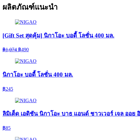
ผลิตภัณฑ์แนะนำ
[Gift Set สุดคุ้ม] นิกาโอะ บอดี้ โลชั่น 400 มล.
Original
Current
฿
1,074
฿
490
price
price
was:
is:
฿1,074.
฿490.
นิกาโอะ บอดี้ โลชั่น 400 มล.
฿
245
ลิมิเต็ด เอดิชัน นิกาโอะ บาธ แอนด์ ชาวเวอร์ เจล ออย อ
฿
85