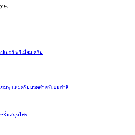
から
ปเปอร์ พรีเมี่ยม ครีม
แชมพู และครีมนวดสำหรับผมทำสี
ซรั่มสมุนไพร