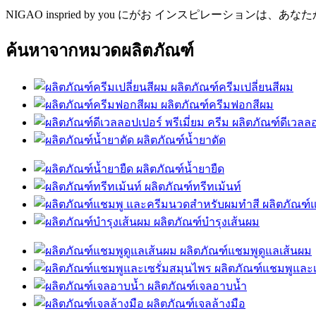
was:
is:
NIGAO inspried by you
にがお インスピレーションは、あなた
฿1,074.
฿490.
ค้นหาจากหมวดผลิตภัณฑ์
ผลิตภัณฑ์ครีมเปลี่ยนสีผม
ผลิตภัณฑ์ครีมฟอกสีผม
ผลิตภัณฑ์ดีเวลลอ
ผลิตภัณฑ์น้ำยาดัด
ผลิตภัณฑ์น้ำยายืด
ผลิตภัณฑ์ทรีทเม้นท์
ผลิตภัณฑ์
ผลิตภัณฑ์บำรุงเส้นผม
ผลิตภัณฑ์แชมพูดูแลเส้นผม
ผลิตภัณฑ์แชมพูและเ
ผลิตภัณฑ์เจลอาบน้ำ
ผลิตภัณฑ์เจลล้างมือ