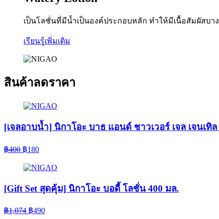
เป็นโลชั่นที่มีน้ำเป็นองค์ประกอบหลัก ทำให้มีเนื้อสัมผั
เรียนรู้เพิ่มเติม
สินค้าลดราคา
[เจลอาบน้ำ] นิกาโอะ บาธ แอนด์ ชาวเวอร์ เจล เจนเทิล
Original
Current
฿
400
฿
180
price
price
was:
is:
฿400.
฿180.
[Gift Set สุดคุ้ม] นิกาโอะ บอดี้ โลชั่น 400 มล.
Original
Current
฿
1,074
฿
490
price
price