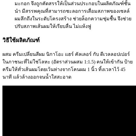
มะกอก จึงถูกคัดสรรให้เป็นส่วนประกอบในผลิตภัณฑ์ชั้น
นำ มีสรรพคุณที่สามารถชะลอการเสื่อมสภาพของเซลล์
ผมลึกถึงในระดับโครงสร้าง ช่วยล็อกความชุ่มชื้น จึงช่วย
ปรับสภาพเส้นผมให้เรียบลื่น ไม่แห้งฟู
วิธีใช้ผลิตภัณฑ์
ผสม ครีมเปลี่ยนสีผม นิกาโอะ แฮร์ คัลเลอร์ กับ ดีเวลลอปเปอร์
ในภาชนะที่ไม่ใช่โลหะ (อัตราส่วนผสม 1:1.5) คนให้เข้ากัน ป้าย
ครีมให้ทั่วเส้นผมโดยเว้นห่างจากโคนผม 1 นิ้ว ทิ้งเวลาไว้ 45
นาที แล้วล้างออกจนน้ำใสสะอาด