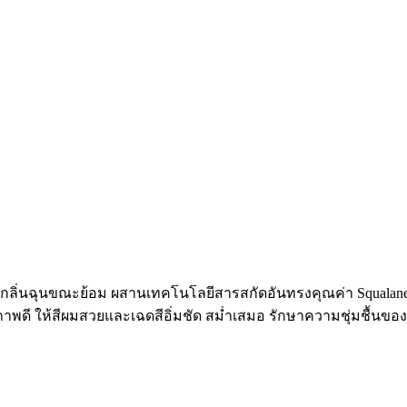
ิ่นฉุนขณะย้อม ผสานเทคโนโลยีสารสกัดอันทรงคุณค่า Squalane แ
ขภาพดี ให้สีผมสวยและเฉดสีอิ่มชัด สม่ำเสมอ รักษาความชุ่มชื้นของ