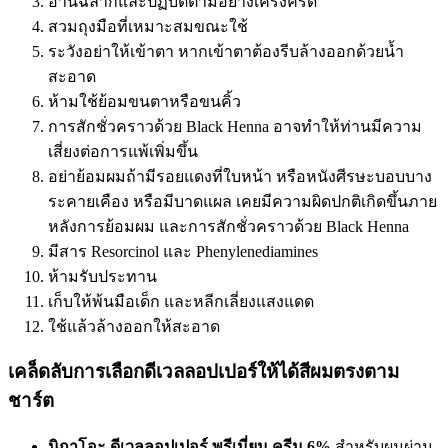
อ่านฉลากและปฏิบัติตามอย่างเคร่งครัด
สวมถุงมือที่เหมาะสมขณะใช้
ระวังอย่าให้เข้าตา หากเข้าตาต้องรีบล้างออกด้วยน้ำ
สะอาด
ห้ามใช้ย้อมขนตาหรือขนคิ้ว
การสักชั่วคราวด้วย Black Henna อาจทำให้ท่านมีความ
เสี่ยงต่อการแพ้เพิ่มขึ้น
อย่าย้อมผมถ้ามีรอยแดงที่ใบหน้า หรือหนังศีรษะบอบบาง
ระคายเคือง หรือมีบาดแผล เคยมีความผิดปกติเกิดขึ้นภาย
หลังการย้อมผม และการสักชั่วคราวด้วย Black Henna
มีสาร Resorcinol และ Phenylenediamines
ห้ามรับประทาน
เก็บให้พ้นมือเด็ก และหลีกเลี่ยงแสงแดด
ใช้แล้วล้างออกให้สะอาด
เคล็ดลับการเลือกดีเวลลอปเปอร์ให้ได้สีผมตรงตาม
ชาร์ต
นิกาโอะ ดีเวลลอปเปอร์ พรีเมี่ยม ครีม 6%
สำหรับผมผ่าน