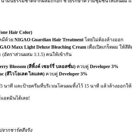
น้ำมันธรรมชาติจากผลมะกอก ช่วยรักษาความชุ่มชื้นให้เส้นผม 
ne Hair Color)
คมีด้วย
NIGAO Guardian Hair Treatment
โดยไม่ต้องล้างออก
GAO Maxx Light Deluxe Bleaching Cream
เพื่อเปิดเกร็ดผม ให้สี
(อัตราส่วนผสม 1:1.5) คนให้เข้ากัน
 Blossom (สีพิ้งค์ เชอร์รี่ บลอสซั่ม)
ควบคู่
Developer 3%
lac (สีไวโอเลต ไลแลค)
ควบคู่
Developer 3%
้ 45 นาที และป้ายครีมที่บริเวณโคนผมทิ้งไว้ 15 นาที แล้วล้างออกใ
่แอดมินได้เลย!
ปจากชาร์ตสีจริง