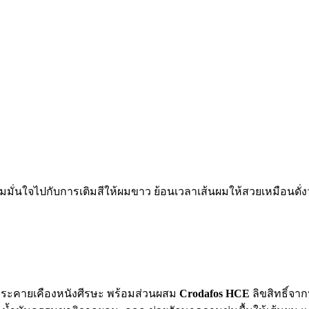
วามมั่นใจไปกับการเติมสีให้ผมขาว ย้อนเวลาเส้นผมให้สวยเหมือนดั
ไม่ระคายเคืองหนังศีรษะ พร้อมส่วนผสม
Crodafos HCE
ลิขสิทธิ์จา