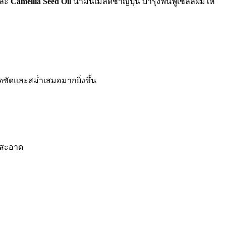
และ
Camellia Seed Oil
น้ำมันเมล็ดชาญี่ปุ่น บำรุงฟื้นฟูเซลล์ผมให้
ติดชัดและสม่ำเสมอมากยิ่งขึ้น
ห้สะอาด