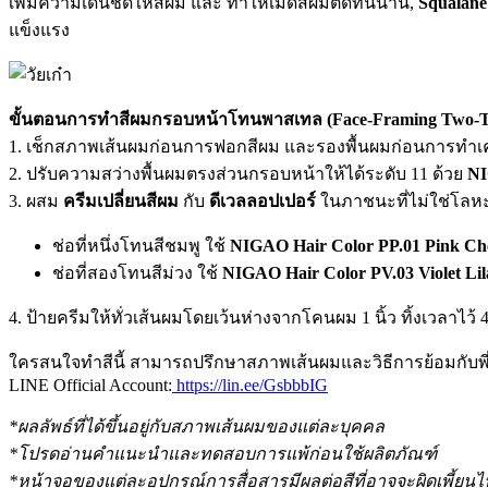
เพิ่มความเด่นชัดให้สีผม และ ทำให้เม็ดสีผมติดทนนาน,
Squalane
แข็งแรง
ขั้นตอนการทำสีผมกรอบหน้าโทนพาสเทล (Face-Framing Two-To
1. เช็กสภาพเส้นผมก่อนการฟอกสีผม และรองพื้นผมก่อนการทำเ
2. ปรับความสว่างพื้นผมตรงส่วนกรอบหน้าให้ได้ระดับ 11 ด้วย
NI
3. ผสม
ครีมเปลี่ยนสีผม
กับ
ดีเวลลอปเปอร์
ในภาชนะที่ไม่ใช่โลหะ 
ช่อที่หนึ่งโทนสีชมพู ใช้
NIGAO Hair Color PP.01 Pink Cherry
ช่อที่สองโทนสีม่วง ใช้
NIGAO Hair Color PV.03 Violet Li
4. ป้ายครีมให้ทั่วเส้นผมโดยเว้นห่างจากโคนผม 1 นิ้ว ทิ้งเวลาไว
ใครสนใจทำสีนี้ สามารถปรึกษาสภาพเส้นผมและวิธีการย้อมกับพี
LINE Official Account:
https://lin.ee/GsbbbIG
*ผลลัพธ์ที่ได้ขึ้นอยู่กับสภาพเส้นผมของแต่ละบุคคล
*โปรดอ่านคำแนะนำและทดสอบการแพ้ก่อนใช้ผลิตภัณฑ์
*หน้าจอของแต่ละอุปกรณ์การสื่อสารมีผลต่อสีที่อาจจะผิดเพี้ยนไ