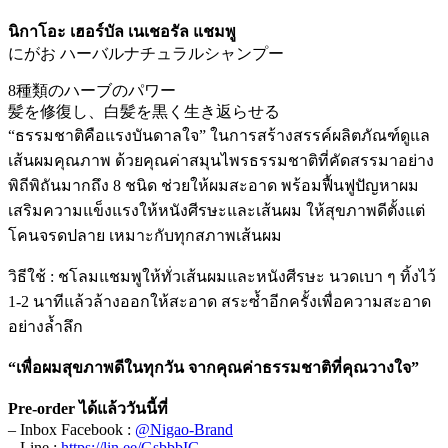
นิกาโอะ เฮอร์บัล เนเชอรัล แชมพู
にがお ハーバルナチュラルシャンプー
8種類のハーブのパワー
髪を修復し、白髪を黒く生き返らせる
“ธรรมชาติคือแรงบันดาลใจ” ในการสร้างสรรค์ผลิตภัณฑ์ดูแล
เส้นผมคุณภาพ ด้วยคุณค่าสมุนไพรธรรมชาติที่คัดสรรมาอย่าง
พิถีพิถันมากถึง 8 ชนิด ช่วยให้ผมสะอาด พร้อมฟื้นฟูปัญหาผม
เสริมความแข็งแรงให้หนังศีรษะและเส้นผม ให้สุขภาพดีตั้งแต่
โคนจรดปลาย เหมาะกับทุกสภาพเส้นผม
วิธีใช้ : ชโลมแชมพูให้ทั่วเส้นผมและหนังศีรษะ นวดเบา ๆ ทิ้งไว้
1-2 นาทีแล้วล้างออกให้สะอาด สระซ้ำอีกครั้งเพื่อความสะอาด
อย่างล้ำลึก
“เพื่อผมสุขภาพดีในทุกวัน จากคุณค่าธรรมชาติที่คุณวางใจ”
Pre-order ได้แล้ววันนี้ที่
– Inbox Facebook :
@Nigao-Brand
– Line :
https://lin.ee/GsbbbIG