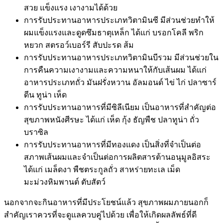
สวย แข็งแรง เงางามได้ด้วย
การรับประทานอาหารประเภทวิตามินซี มีส่วนช่วยทำให้
ผมแข็งแรงและดูดซึมธาตุเหล็ก ได้แก่ บรอกโคลี พริก
หยวก สตรอว์เบอร์รี สับปะรด ส้ม
การรับประทานอาหารประเภทวิตามินบีรวม มีส่วนช่วยใน
การคืนความเงางามและความหนาให้กับเส้นผม ได้แก่
อาหารประเภทถั่ว มันฝรั่งหวาน อัลมอนด์ ไข่ ไก่ ปลาซาร์
ดีน ทูน่า เห็ด
การรับประทานอาหารที่มีซิลีเนียม เป็นอาหารที่สำคัญต่อ
สุขภาพหนังศีรษะ ได้แก่ เห็ด กุ้ง ธัญพืช ปลาทูน่า ถั่ว
บราซิล
การรับประทานอาหารที่มีทองแดง เป็นสิ่งที่จำเป็นต่อ
สภาพเส้นผมและจำเป็นต่อการผลิตสารต้านอนุมูลอิสระ
ได้แก่ เมล็ดงา พืชตระกูลถั่ว สาหร่ายทะเล เม็ด
มะม่วงหิมพานต์ ตับสัตว์
นอกจากจะกินอาหารที่มีประโยชน์แล้ว สุขภาพผมภายนอกก็
สำคัญเราควรที่จะดูแลควบคู่ไปด้วย เพื่อให้เกิดผลลัพธ์ที่ดี