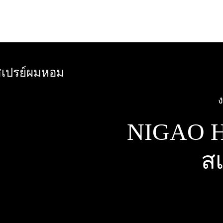
NIGAO Ha
ส