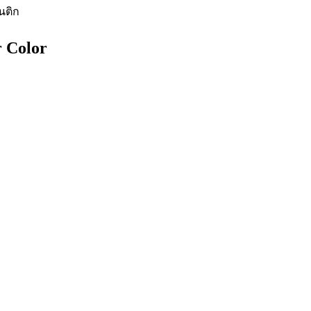
นติก
 Color