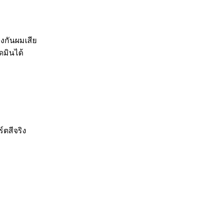
งกันผมเสีย
มินได้
ตสีจริง