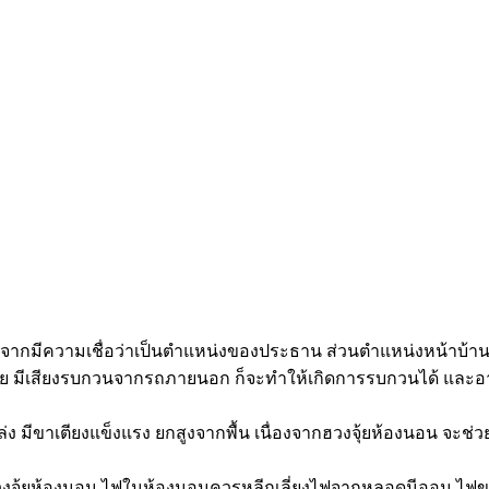
ื่องจากมีความเชื่อว่าเป็นตำแหน่งของประธาน ส่วนตำแหน่งหน้าบ
ุ่นวาย มีเสียงรบกวนจากรถภายนอก ก็จะทำให้เกิดการรบกวนได้ แล
งโล่ง มีขาเตียงแข็งแรง ยกสูงจากพื้น เนื่องจากฮวงจุ้ยห้องนอน จะช่ว
ฮวงจุ้ยห้องนอน ไฟในห้องนอนควรหลีกเลี่ยงไฟจากหลอดนีออน ไฟขา