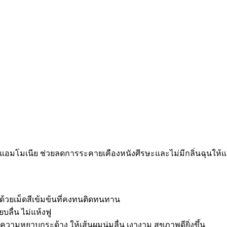
ร้แอมโมเนีย ช่วยลดการระคายเคืองหนังศีรษะและไม่มีกลิ่นฉุนให้แ
 ด้วยเม็ดสีเข้มข้นที่คงทนติดทนทาน
บลื่น ไม่แห้งฟู
ดความหยาบกระด้าง ให้เส้นผมนุ่มลื่น เงางาม สุขภาพดียิ่งขึ้น