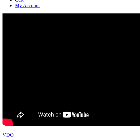
My Account
VDO