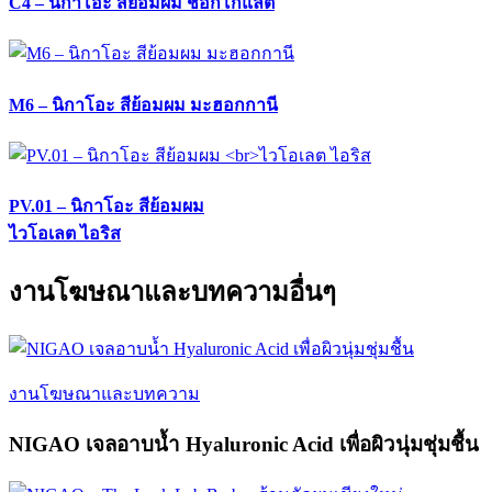
C4 – นิกาโอะ สีย้อมผม ช็อกโกแลต
M6 – นิกาโอะ สีย้อมผม มะฮอกกานี
PV.01 – นิกาโอะ สีย้อมผม
ไวโอเลต ไอริส
งานโฆษณาและบทความอื่นๆ
งานโฆษณาและบทความ
NIGAO เจลอาบน้ำ Hyaluronic Acid เพื่อผิวนุ่มชุ่มชื้น