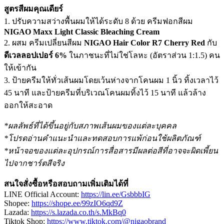
สูตรสีผมคุณเดียร์
1. ปรับความสว่างพื้นผมให้ได้ระดับ 8 ด้วย ครีมฟอกสีผม
NIGAO Maxx Light Classic Bleaching Cream
2. ผสม ครีมเปลี่ยนสีผม
NIGAO Hair Color R7 Cherry Red
กับ
ดีเวลลอปเปอร์ 6%
ในภาชนะที่ไม่ใช่โลหะ (อัตราส่วน 1:1.5) คน
ให้เข้ากัน
3. ป้ายครีมให้ทั่วเส้นผมโดยเว้นห่างจากโคนผม 1 นิ้ว ทิ้งเวลาไว้
45 นาที และป้ายครีมที่บริเวณโคนผมทิ้งไว้ 15 นาที แล้วล้าง
ออกให้สะอาด
*ผลลัพธ์ที่ได้ขึ้นอยู่กับสภาพเส้นผมของแต่ละบุคคล
*โปรดอ่านคำแนะนำและทดสอบการแพ้ก่อนใช้ผลิตภัณฑ์
*หน้าจอของแต่ละอุปกรณ์การสื่อสารมีผลต่อสีที่อาจจะผิดเพี้ยน
ไปจากชาร์ตสีจริง
สนใจสั่งซื้อหรือสอบถามเพิ่มเติมได้ที่
LINE Official Account:
https://lin.ee/GsbbbIG
Shopee:
https://shope.ee/99zIO6qd9Z
Lazada:
https://s.lazada.co.th/s.MkBq0
Tiktok Shop:
https://www.tiktok.com/@nigaobrand