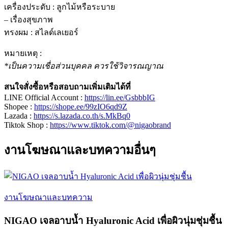
เครื่องประดับ : ลูกไม้หรือระบาย
– เรื่องสุขภาพ
ทรงผม : สไลด์เลเยอร์
หมายเหตุ :
*เป็นความเชื่อส่วนบุคคล ควรใช้วิจารณญาณ
สนใจสั่งซื้อหรือสอบถามเพิ่มเติมได้ที่
LINE Official Account :
https://lin.ee/GsbbbIG
Shopee :
https://shope.ee/99zIO6qd9Z
Lazada :
https://s.lazada.co.th/s.MkBq0
Tiktok Shop :
https://www.tiktok.com/@nigaobrand
งานโฆษณาและบทความอื่นๆ
งานโฆษณาและบทความ
NIGAO เจลอาบน้ำ Hyaluronic Acid เพื่อผิวนุ่มชุ่มชื้น