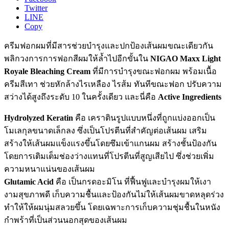
Twitter
LINE
Copy
ครีมฟอกผมที่มีสารช่วยบำรุงและปกป้องเส้นผมขณะเดียวกัน
พลิกวงการการฟอกสีผมให้ล้ำไปอีกขั้นใน
NIGAO Maxx Light
Royale Bleaching Cream
ที่มีการบำรุงขณะฟอกผม พร้อมเนื้อ
ครีมสีเทา ช่วยหักล้างไรเหลือง ไรส้ม ทันทีขณะฟอก ปรับความ
สว่างได้สูงถึงระดับ 10 ในครั้งเดียว และนี่คือ
Active Ingredients
Hydrolyzed Keratin
คือ เคราตินรูปแบบหนึ่งที่ถูกแบ่งออกเป็น
โมเลกุลขนาดเล็กลง ซึ่งเป็นโปรตีนที่สำคัญต่อเส้นผม เสริม
สร้างให้เส้นผมแข็งแรงขึ้นโดยซึมเข้าแกนผม สร้างชั้นป้องกัน
โดยการเติมเต็มช่องว่างแทนที่โปรตีนที่สูญเสียไป ซึ่งช่วยเพิ่ม
ความหนาแน่นของเส้นผม
Glutamic Acid
คือ เป็นกรดอะมิโน ที่ฟื้นฟูและบำรุงผมให้เงา
งามสุขภาพดี เก็บความชื้นและป้องกันไม่ให้เส้นผมขาดหลุดร่วง
ทำให้ให้ผมนุ่มสลวยขึ้น โดยเฉพาะการเก็บความชุ่มชื้นในหนัง
กำพร้าที่เป็นส่วนนอกสุดของเส้นผม