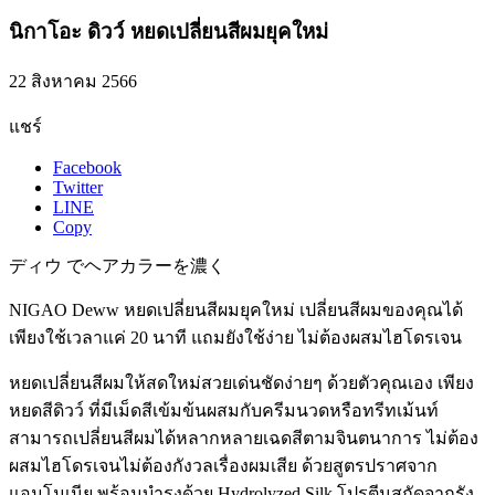
นิกาโอะ ดิวว์ หยดเปลี่ยนสีผมยุคใหม่
22 สิงหาคม 2566
แชร์
Facebook
Twitter
LINE
Copy
ディウ でヘアカラーを濃く
NIGAO Deww หยดเปลี่ยนสีผมยุคใหม่
เ
ปลี่ยนสีผมของคุณได้
เพียงใช้เวลาแค่ 20 นาที แถมยังใช้ง่าย ไม่ต้องผสมไฮโดรเจน
หยดเปลี่ยนสีผมให้สดใหม่สวยเด่นชัดง่ายๆ ด้วยตัวคุณเอง เพียง
หยดสีดิวว์ ที่มีเม็ดสีเข้มข้นผสมกับครีมนวดหรือทรีทเม้นท์
สามารถเปลี่ยนสีผมได้หลากหลายเฉดสีตามจินตนาการ ไม่ต้อง
ผสมไฮโดรเจนไม่ต้องกังวลเรื่องผมเสีย ด้วยสูตรปราศจาก
แอมโมเนีย พร้อมบํารุงด้วย Hydrolyzed Silk โปรตีนสกัดจากรัง