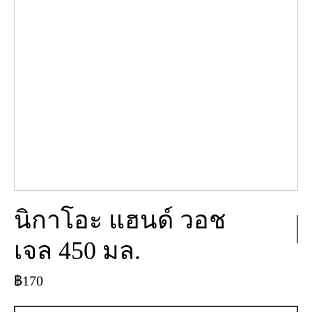
นิกาโอะ แฮนด์ วอช
เจล 450 มล.
฿
170