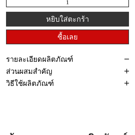
จำนวน
นิ
หยิบใส่ตะกร้า
กา
โอะ
ซื้อเลย
แฮนด์
วอช
รายละเอียดผลิตภัณฑ์
เจล
450
ส่วนผสมสำคัญ
มล.
วิธีใช้ผลิตภัณฑ์
ชิ้น