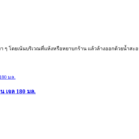
บา ๆ โดยเน้นบริเวณที่แห้งหรือหยาบกร้าน แล้วล้างออกด้วยน้ำสะอา
ิน เจล 180 มล.