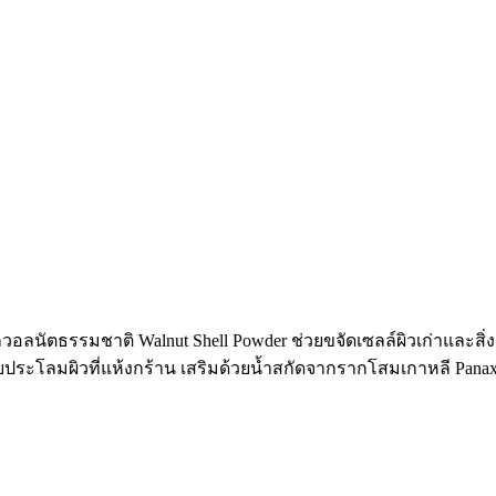
วอลนัตธรรมชาติ Walnut Shell Powder ช่วยขจัดเซลล์ผิวเก่าและสิ
ะโลมผิวที่แห้งกร้าน เสริมด้วยน้ำสกัดจากรากโสมเกาหลี Panax Gins